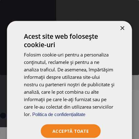
Aveți nevoie de asistență
×
suplimentară?
Acest site web folosește
Suntem bucuroși să vă ajutăm – vă rugăm să ne contactați
cookie-uri
completând formularul!
Luați legătura cu noi!
Folosim cookie-uri pentru a personaliza
conținutul, reclamele și pentru a ne
analiza traficul. De asemenea, împărtășim
informații despre utilizarea site-ului
nostru cu partenerii noștri de publicitate și
analiză, care le pot combina cu alte
informații pe care le-ați furnizat sau pe
care le-au colectat din utilizarea serviciilor
lor.
Politica de confidențialitate
ACCEPTĂ TOATE
Alegere