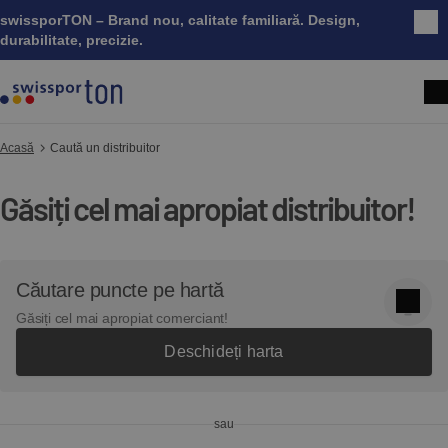
swissporTON – Brand nou, calitate familiară. Design,
Înc
durabilitate, precizie.
Acasă
Caută un distribuitor
Găsiți cel mai apropiat distribuitor!
Căutare puncte pe hartă
Găsiți cel mai apropiat comerciant!
Deschideți harta
sau