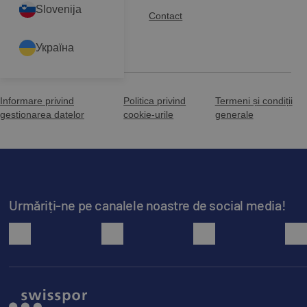
Slovenija
Baza de cunoștințe
Contact
Descărcări
Україна
Informare privind
Politica privind
Termeni și condiții
gestionarea datelor
cookie-urile
generale
Urmăriți-ne pe canalele noastre de social media!
facebook
youtube
instagram