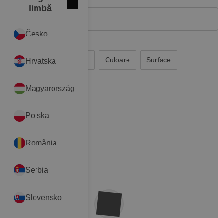
Închide
International
limbă
Česko
Min. 3 caractere
Brand
Product Group
Culoare
Surface
Hrvatska
Magyarország
Produse
(
0
elemente)
Polska
România
Serbia
Slovensko