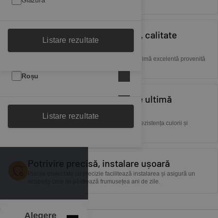
Glazură
de natură.
Negru/antracit
Glazură ICON
Toggle filters
Zăcământ propriu de argilă, calitate
Listare rezultate
excepțională
Maro
Natural
Negru mat
Toggle filters
Plăcile noastre sunt fabricate din materia primă excelentă provenită
din bogatele zăcăminte de argilă din Lenti.
Roșu
Negru
Gri antic
Toggle filters
Tehnologie de fabricație de ultimă
Gri
Antracit
Gri antic/Maro închis
Roșu vin
Toggle filters
generație
Listare rezultate
Procesele moderne asigură durabilitatea, rezistența culorii și
Alte culori
Negru cristalin
Maro
Ardezie cristalin
Toggle filters
fiabilitatea fiecărei plăci.
Mangan
Roșu cupru
Gri
Albastru închis
Potrivire precisă, instalare ușoară
Plăcile proiectate cu precizie facilitează instalarea și asigură un
Maro castan
Roșu cărămiziu
Dark grey matt
Verde închis
acoperiș care își păstrează frumusețea ani de zile.
Maro antic cu efect de ardere
Roșu
Gri ardezie
Maro închis
Alegere