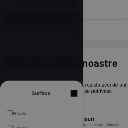
Product Group
Închide
Izolație termică
Listare rezultate
Țiglă ceramică
Jgheab
Brand
Închide
Descoperă plăcile noastre
Listare rezultate
ceramice!
Asigurați-vă că noul dvs. acoperiș va rezista zeci de ani!
Descoperiți accesoriile noastre, care se potrivesc
Surface
Închide
perfect cu țiglele alese!
Angobă
Naturalitate, fără compromisuri
Culoare
Închide
Numai ingrediente pure, naturale – fără substanțe nocive, alimentate