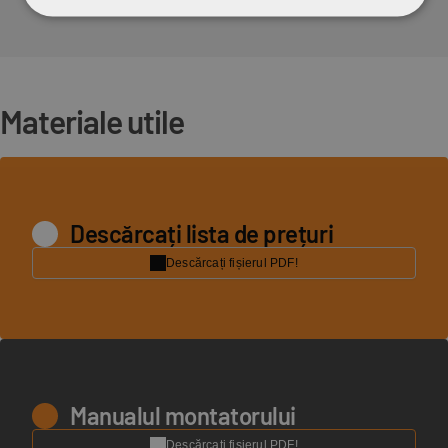
Sunt fabricate din materiale naturale, sunt ignifuge și au
proprietăți izolante acustice și termice excepționale.
Materiale utile
Descărcați lista de prețuri
Descărcați fișierul PDF!
Manualul montatorului
Descărcați fișierul PDF!