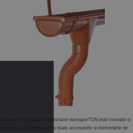
Sistemul de jgheaburi și burlane​ swissporTON este inovator și
complet, livrat împreună cu toate accesoriile și elementele de