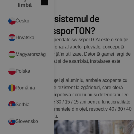
Închide
International
limbă
lin
De ce să alegi sistemul de
pin
Česko
jgheaburi swissporTON?
Hrvatska
Sistemul de jgheaburi suspendate swissporTON este o soluție
completă și modernă de drenaj al apelor pluviale, concepută
pentru durabilitate și ușurință în utilizare. Datorită gamei largi de
Magyarország
componente ușor de utilizat și de asamblat, instalarea este
rapidă și sigură.
Polska
Disponibil în variante din oțel și aluminiu, ambele acoperite cu
stratul „ROBUS”, extrem de rezistent la zgârieturi, care oferă
România
protecție de lungă durată împotriva coroziunii și deteriorării. De
aceea oferim o garanție de 30 / 15 / 15 ani pentru funcționalitate,
Serbia
culoare și coroziune la elementele din oțel, respectiv 40 / 30 / 40
ani pentru cele din aluminiu.
Slovensko