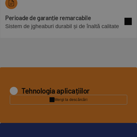
Perioade de garanție remarcabile
Sistem de jgheaburi durabil și de înaltă calitate
Mai m
Tehnologia aplicațiilor
Mergi la descărcări