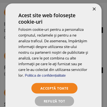
×
Acest site web folosește
cookie-uri
Instalare rapidă și ușoară
Folosim cookie-uri pentru a personaliza
Datorită sistemului modern de îmbinare prin
conținutul, reclamele și pentru a ne
Mai m
clipsare
analiza traficul. De asemenea, împărtășim
informații despre utilizarea site-ului
nostru cu partenerii noștri de publicitate și
analiză, care le pot combina cu alte
informații pe care le-ați furnizat sau pe
Paletă de culori armonizată
care le-au colectat din utilizarea serviciilor
Disponibil în culori care se potrivesc cu țiglele
lor.
Politica de confidențialitate
Mai m
ACCEPTĂ TOATE
REFUZĂ TOT
Soluție flexibilă pentru diverse nevoi