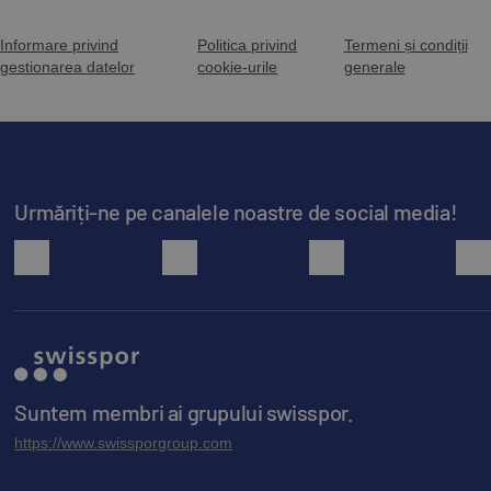
Informare privind
Politica privind
Termeni și condiții
gestionarea datelor
cookie-urile
generale
Urmăriți-ne pe canalele noastre de social media!
facebook
youtube
instagram
Suntem membri ai grupului swisspor.
https://www.swissporgroup.com