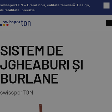
swissporTON – Brand nou, calitate familiară. Design,
Înc
durabilitate, precizie.
SISTEM DE
JGHEABURI ȘI
BURLANE​
swissporTON