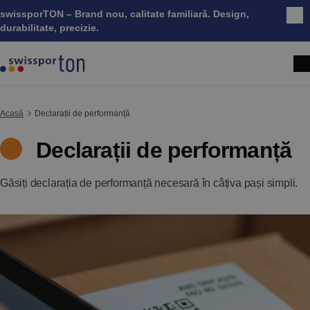
swissporTON – Brand nou, calitate familiară. Design,
Înc
durabilitate, precizie.
Acasă
Declarații de performanță
Declarații de performanță
Găsiți declarația de performanță necesară în câțiva pași simpli.