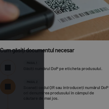
Cum găsiți documentul necesar
PASUL 1
Găsiți numărul DoP pe eticheta produsului.
PASUL 2
Scanați codul QR sau introduceți numărul DoP
ori denumirea produsului în câmpul de
căutare de mai jos.