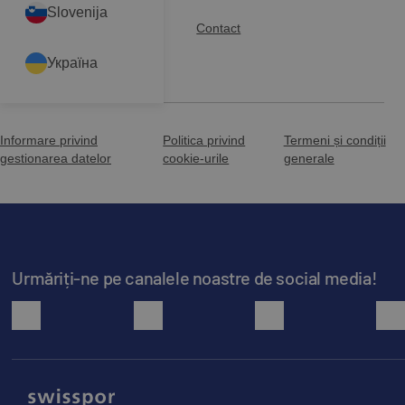
Slovenija
Baza de cunoștințe
Contact
Україна
Descărcări
Informare privind
Politica privind
Termeni și condiții
gestionarea datelor
cookie-urile
generale
Urmăriți-ne pe canalele noastre de social media!
facebook
youtube
instagram