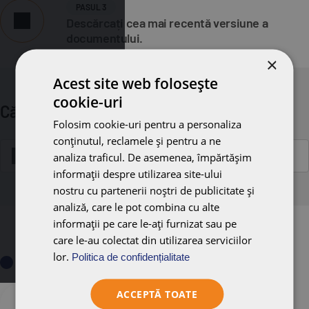
PASUL 3
Descărcați cea mai recentă versiune a
documentului.
×
Acest site web folosește
cookie-uri
Căutare Declarație de Performanță (DoP)
Folosim cookie-uri pentru a personaliza
conținutul, reclamele și pentru a ne
analiza traficul. De asemenea, împărtășim
informații despre utilizarea site-ului
nostru cu partenerii noștri de publicitate și
analiză, care le pot combina cu alte
informații pe care le-ați furnizat sau pe
care le-au colectat din utilizarea serviciilor
lor.
Politica de confidențialitate
ACCEPTĂ TOATE
Alegere