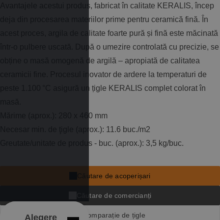
Avantajele acestui produs, fabricat în calitate KERALIS, încep
deja din procesarea materiilor prime pentru ceramică fină. În
acest proces, argila de calitate foarte pură și fină este măcinată
într-o pulbere uscată. După o umezire controlată cu precizie, se
obține o masă omogenă de argilă – apropiată de calitatea
ceramicii fine. Procesul inovator de ardere la temperaturi de
peste 1.100 °C asigură un țigle KERALIS complet colorat în
masă.
Mărime (aprox.): 280 x 460 mm
Necesar min. de ţigle (aprox.): 11.6 buc./m2
Greutate/unitate de produs - buc. (aprox.): 3,5 kg/buc.
Căutare de acoperișari
Căutare de comercianți
Comparație de țigle
Alegere