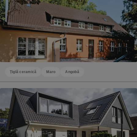
Țiglă ceramică
Maro
Angobă