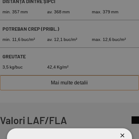
DISTANȚA DINTRE ȘIPCI
min. 357 mm
av. 368 mm
max. 379 mm
POTREBAN CREP (PRIBL.)
min. 11,6 buc/m²
av. 12,1 buc/m²
max. 12,6 buc/m²
GREUTATE
3,5 kg/buc
42,4 Kg/m²
Mai multe detalii
Valori LAF/FLA
×