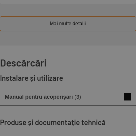
Mai multe detalii
Descărcări
Instalare și utilizare
Manual pentru acoperișari
(
3
)
APPLICATION GUIDE - Clay interlocking
roof tiles
Produse și documentație tehnică
Descărcare
Previzualizare