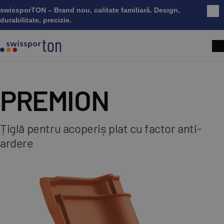
swissporTON – Brand nou, calitate familiară. Design,
Înc
durabilitate, precizie.
PREMION
Țiglă pentru acoperiș plat cu factor anti-
ardere