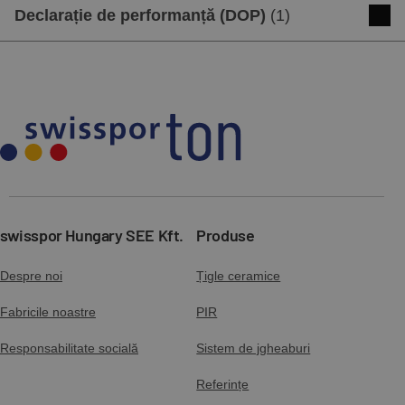
Declarație de performanță (DOP)
(
1
)
APPLICATION GUIDE - Swisspor TETTO
Declaration of performance (German
tiles)
Descărcare
Previzualizare
Descărcare
Previzualizare
APPLICATION GUIDE - Rain gutter
system
Descărcare
Previzualizare
swisspor Hungary SEE Kft.
Produse
Despre noi
Țigle ceramice
Fabricile noastre
PIR
Responsabilitate socială
Sistem de jgheaburi
Referințe