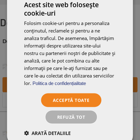
Acest site web folosește
cookie-uri
Desene tehnice
Folosim cookie-uri pentru a personaliza
conținutul, reclamele și pentru a ne
analiza traficul. De asemenea, împărtășim
Descărcare fișiere
(8)
informații despre utilizarea site-ului
nostru cu partenerii noștri de publicitate și
PREMION EAVE 01
analiză, care le pot combina cu alte
informații pe care le-ați furnizat sau pe
care le-au colectat din utilizarea serviciilor
lor.
Politica de confidențialitate
Descărcare
Previzualizare
ACCEPTĂ TOATE
REFUZĂ TOT
PREMION EAVE 02
ARATĂ DETALIILE