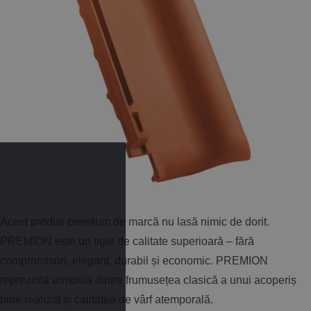
Acest produs premium de marcă nu lasă nimic de dorit.
PREMION este un țigle de calitate superioară – fără
compromisuri, elegant, durabil și economic. PREMION
reprezintă armonia dintre frumusețea clasică a unui acoperiș
bine realizat și calitatea de vârf atemporală.