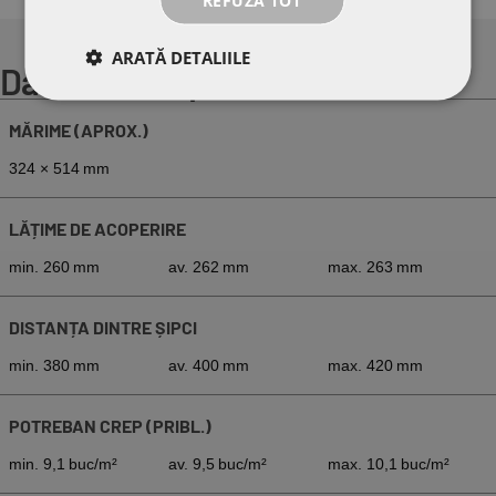
REFUZĂ TOT
ARATĂ DETALIILE
Date tehnice pentru TITANIA®
MĂRIME (APROX.)
324 × 514 mm
LĂȚIME DE ACOPERIRE
min. 260 mm
av. 262 mm
max. 263 mm
DISTANȚA DINTRE ȘIPCI
min. 380 mm
av. 400 mm
max. 420 mm
POTREBAN CREP (PRIBL.)
min. 9,1 buc/m²
av. 9,5 buc/m²
max. 10,1 buc/m²