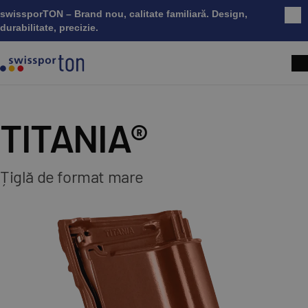
swissporTON – Brand nou, calitate familiară. Design,
Înc
durabilitate, precizie.
TITANIA®
Țiglă de format mare