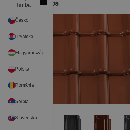
Roșu cupru angobă
Închide
International
limbă
Česko
Hrvatska
Magyarország
Polska
România
Serbia
Slovensko