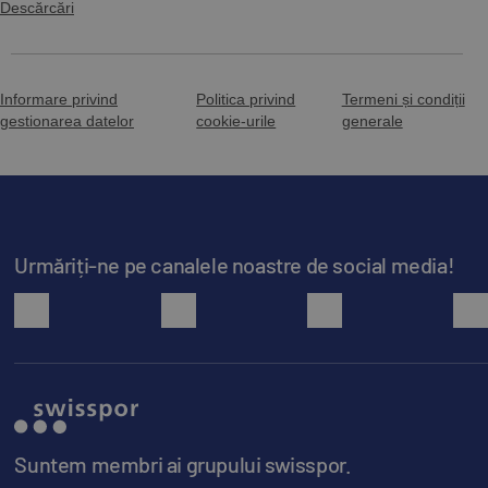
Descărcări
Informare privind
Politica privind
Termeni și condiții
gestionarea datelor
cookie-urile
generale
Urmăriți-ne pe canalele noastre de social media!
facebook
youtube
instagram
Suntem membri ai grupului swisspor.