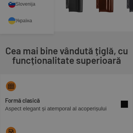
Slovenija
Україна
Cea mai bine vândută țiglă, cu
funcționalitate superioară
Formă clasică
Aspect elegant și atemporal al acoperișului
Mai m