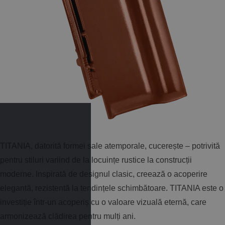
TITANIA, datorită formei sale atemporale, cucerește – potrivită
pentru stiluri variind de la locuințe rustice la construcții
moderne. Inspirată de designul clasic, creează o acoperire
elegantă, rezistentă la tendințele schimbătoare. TITANIA este o
investiție într-un acoperiș cu o valoare vizuală eternă, care
armonizează clădirea pentru mulți ani.