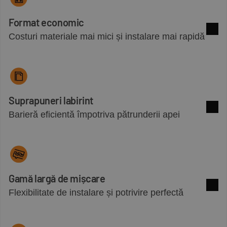
Format economic
Costuri materiale mai mici și instalare mai rapidă
Mai m
Suprapuneri labirint
Barieră eficientă împotriva pătrunderii apei
Mai m
Gamă largă de mișcare
Flexibilitate de instalare și potrivire perfectă
Mai m