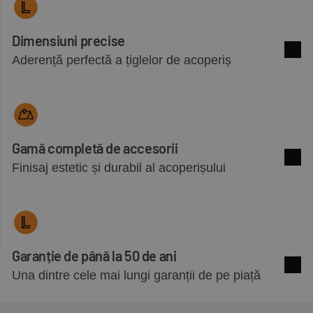
Dimensiuni precise
Aderență perfectă a țiglelor de acoperiș
Mai m
Gamă completă de accesorii
Finisaj estetic și durabil al acoperișului
Mai m
Garanție de până la 50 de ani
Una dintre cele mai lungi garanții de pe piață
Mai m