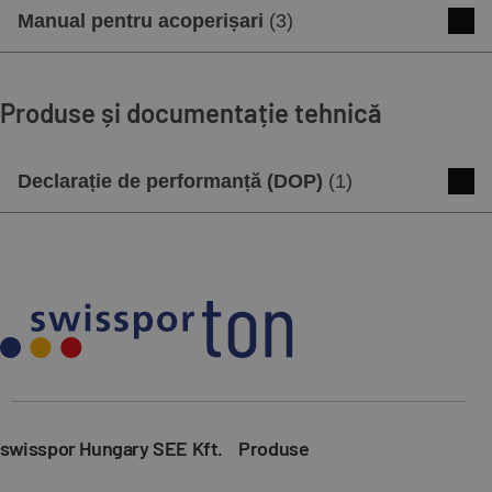
Manual pentru acoperișari
(
3
)
APPLICATION GUIDE - Clay interlocking
roof tiles
Produse și documentație tehnică
Descărcare
Previzualizare
Declarație de performanță (DOP)
(
1
)
APPLICATION GUIDE - Swisspor TETTO
DOP - TITANIA
Descărcare
Previzualizare
Descărcare
Previzualizare
APPLICATION GUIDE - Rain gutter
system
Descărcare
Previzualizare
swisspor Hungary SEE Kft.
Produse